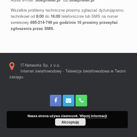
Wszelkie problemy techniczne prosimy zgłaszać dyżurującemu
technikowi od
8:00
do
16:00
telefonicznie lub SMS na numer
serwisowy
695-214-749 po godzinie 16 prosimy przesyłać
zgłoszenia przez SMS.
IT-Networks Sp. z o.o.
Internet światłowodowy - Telewizja światłowodowa w Twoim
zasięgu.
Nasza strona używa ciasteczek.
Więcej informacji
Akceptuję
A
SiteOrigin
Theme