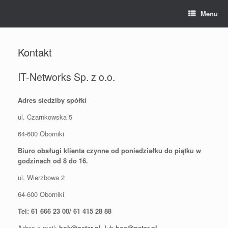
Skip
Menu
to
content
Kontakt
IT-Networks Sp. z o.o.
Adres siedziby spółki
ul. Czarnkowska 5
64-600 Oborniki
Biuro obsługi klienta czynne od poniedziałku do piątku w
godzinach od 8 do 16.
ul. Wierzbowa 2
64-600 Oborniki
Tel: 61 666 23 00/ 61 415 28 88
Adres e-mail:
bok@neter.pl
lub
boa@neter.pl