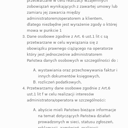
przetwarzane w celu realizacji wzajemnych
zobowiązań wynikających z zawartej umowy lub
zamiaru jej zawarcia między
administratorem/operatorem
a klientem,
dlatego niezbędne jest
wyrażenie
zgody o której
mowa w punkcie 1
Dane osobowe
zgodnie z Art. 6 ust.1 lit c
są
przetwarzane w celu wywiązania się z
obowiązku prawnego ciążącego na operatorze
który jest jednocześ
n
ie administratorem
Państwa danych osobowych
w szczególności do :
wystawiania oraz przechowywania faktur i
innych dokumentów księgowych,
rozliczeń podatkowych,
Przetwarzamy dane osobowe zgodnie z Art.6
ust.1 lit f w celu realizacji interesów
administratora/operatora w szczególności:
abyście mieli Państwo bieżące informacje
na temat dotyczących Państwa działań
prowadzonych w sieci, statusu zgłoszeń,
reklamacji, zamówień, realizacji,