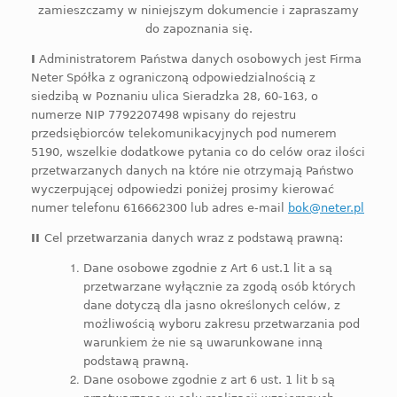
zamieszczamy w niniejszym dokumencie i zapraszamy
do zapoznania się.
I
Administratorem Państwa danych osobowych jest Firma
Neter Spółka z ograniczoną odpowiedzialnością z
siedzibą w Poznaniu ulica Sieradzka 28,
60-163, o
numerze NIP 7792207498
wpisany do
rejestru
przedsiębiorców telekomunikacyjnych pod numerem
5190,
wszelkie
dodatkowe
pytania co do celów oraz ilości
przetwarzanych danych
na które nie otrzymają Państwo
wyczerpującej odpowiedzi poniżej
prosimy kierować
numer telefonu 616662300 lub adres e-mail
bok@neter.pl
II
Cel przetwarzania danych wraz z podstawą prawną:
Dane osobowe zgodnie z Art 6 ust.1 lit a są
przetwarzane wyłącznie za zgodą osób których
dane dotyczą
dla jasno określonych celów, z
możliwością wyboru zakresu przetwarzania pod
warunkiem że nie są uwarunkowane inną
podstawą prawną.
Dane osobowe zgodnie z art 6 ust. 1 lit b są