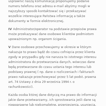
usprawnić naszą komunikację proponujemy podanie
numeru telefonu oraz adresu e-mail abyśmy mogli w
najszybszy sposób kontaktować się i przekazywać
wszelkie interesujące Państwa informację a także
dokumenty w formie elektronicznej.
IV
Administrator/operator na podstawie przepisów prawa
może przekazywać dane osobowe klientów podmiotom
upoważnionym np. organom ścigania.
V
Dane osobowe przechowujemy w okresie w którym
nakazuje to prawo bądź do czasu cofnięcia przez klienta
zgody w przypadku gdy nie narusza to istotnego interesu
administratora do przetwarzania danych, wówczas dane
będą przetwarzane do czasu ustania tego interesu
lub
podstawy prawnej ( np. dane o rozliczeniach i fakturach
prawo nakazuje przechowywać przez 5 lat podst. prawna
art. 74 Ustawy z dnia 29 września 1994 r. o
rachunkowości
)
.
Każda osoba której dane dotyczą ma prawo do informacji
jakie dane przetwarzamy, ich sprostowania jeśli dane są
niepoprawne lub niekompletne,
przeniesienia, usunięcia,