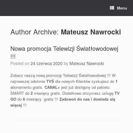
Skip
Menu
to
content
Author Archive:
Mateusz Nawrocki
Nowa promocja Telewizji Światłowodowej
!!!
Posted on
24 czerwca 2020
by
Mateusz Nawrocki
Zobacz naszą nową promocję Telewizji Światłowodowej !!! W
najnowszej odsłonie
TVŚ
dla nowych Klientów zyskujesz do
1
abonamentu gratis.
CANAL+
jest już dostępny od pakietu
SMART do
2
miesięcy gratis. Dodatkowo otrzymasz usługę
TV
GO
do
6
miesięcy gratis !!!
Zadzwoń do nas i dowiedz się
więcej
!!!