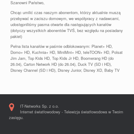
Szanowni Państwo,
Chcąc umilić czas naszym abonentom, którzy aktualnie muszą
przebywać w zaciszu domowym, we współpracy z nadawcami,
udostępniliśmy pasma otwarte dla następujących kanałów
(dotyczy wszystkich abonentów TVŚ, bez względu na posiadany
pakiet)
Pełna lista kanałów w paśmie odblokowanym: Planet+ HD,
Domo+ HD, Kuchnia+ HD, MiniMini+ HD, teleTOON+ HD, Polsat
Jim Jam, Top Kids HD, Top Kids Jr HD, Boomerang HD (do
26.04), Carton Network HD (do 26.04), Duck TV (SD i HD),
Disney Channel (SD i HD), Disney Junior, Disney XD, Baby TV
IT-Networks Sp. z o.o.
Internet światłowodowy - Telewizja światłowodowa w Twoim
zasięgu.